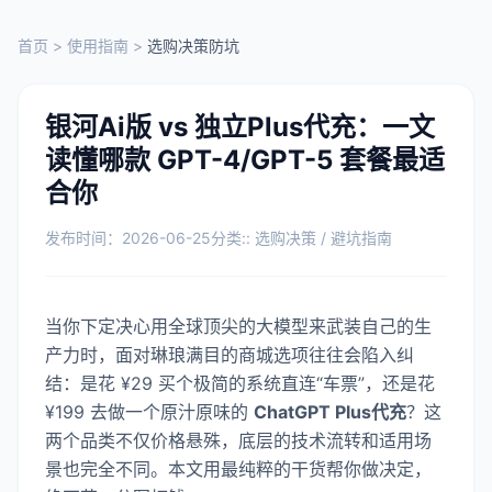
首页
>
使用指南
>
选购决策防坑
银河Ai版 vs 独立Plus代充：一文
读懂哪款 GPT-4/GPT-5 套餐最适
合你
发布时间：2026-06-25
分类:: 选购决策 / 避坑指南
当你下定决心用全球顶尖的大模型来武装自己的生
产力时，面对琳琅满目的商城选项往往会陷入纠
结：是花 ¥29 买个极简的系统直连“车票”，还是花
¥199 去做一个原汁原味的
ChatGPT Plus代充
？这
两个品类不仅价格悬殊，底层的技术流转和适用场
景也完全不同。本文用最纯粹的干货帮你做决定，