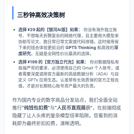
三秒钟高效决策树
选择 ¥29 起的【银河Ai版】如果：
你没有海外独立账
号、不想每天折腾复杂的网络代理，且主要用大模型来
协助写论文、跑日常日常文案或代码排错。这时候用省
下来的钱去体验更前沿的
GPT5 Thinking
和高效的
深
度研究
，无疑是全网性价比最高的选择。
选择 ¥199 的【官方独立代充】如果：
你对数据隐私有
极端严苛的要求、必须使用自己的 Gmail 个人账号，或
者需要深度调用官方最新的高级数据分析（ADA）与自
定义 GPTs 应用生态。认准带有长效质保的官方正规充
值，才是对长期核心账号资产最大的负责。
作为国内专业的数字商品分发站点，我们全面全站
推行
“纯钱包扣费”
与
“人民币直观展示”
，在前端彻底
隐藏了让人头疼的复杂模型倍率陷阱。您看到的消
耗即为最终折扣扣费，清晰透明。