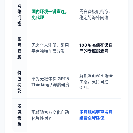
网
络
国内环境一键直连，
需自备极度纯净、
门
免代理
稳定的海外网络
槛
账
号
无需个人注册，采用
100% 充值在您自
归
平台独特车票分发
己的专属邮箱号
属
特
解锁满血Web端全
色
率先无缝体验
GPT5
生态，支持自建
功
Thinking / 深度研究
GPTs
能
质
保
配额随官方变化自动
多月规格尊享按月
售
化弹性对齐
续费全程质保
后