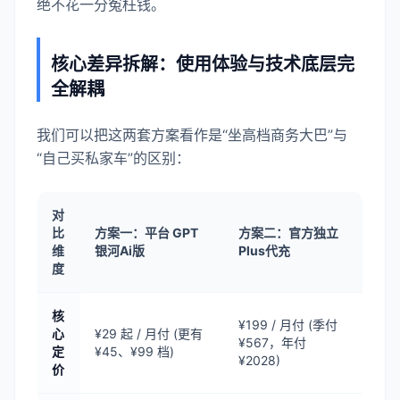
绝不花一分冤枉钱。
核心差异拆解：使用体验与技术底层完
全解耦
我们可以把这两套方案看作是“坐高档商务大巴”与
“自己买私家车”的区别：
对
比
方案一：平台 GPT
方案二：官方独立
维
银河Ai版
Plus代充
度
核
¥199 / 月付 (季付
心
¥29 起 / 月付 (更有
¥567，年付
定
¥45、¥99 档)
¥2028)
价